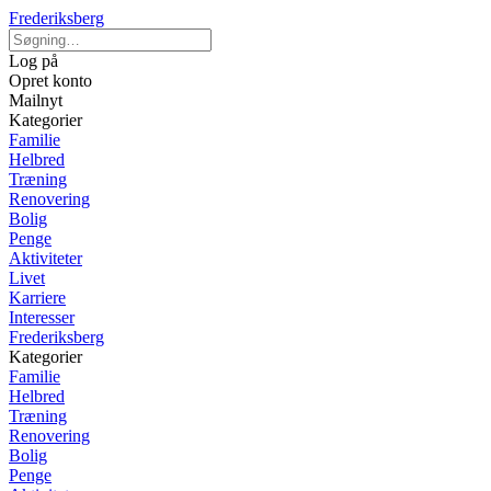
Frederiksberg
Log på
Opret konto
Mailnyt
Kategorier
Familie
Helbred
Træning
Renovering
Bolig
Penge
Aktiviteter
Livet
Karriere
Interesser
Frederiksberg
Kategorier
Familie
Helbred
Træning
Renovering
Bolig
Penge