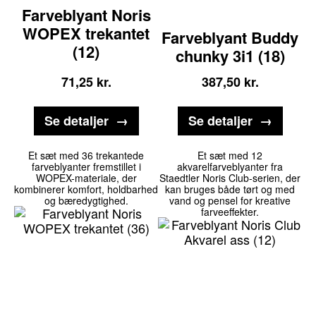
Farveblyant Noris
WOPEX trekantet
Farveblyant Buddy
(12)
chunky 3i1 (18)
71,25
kr.
387,50
kr.
Se detaljer
Se detaljer
Et sæt med 36 trekantede
Et sæt med 12
farveblyanter fremstillet i
akvarelfarveblyanter fra
WOPEX-materiale, der
Staedtler Noris Club-serien, der
kombinerer komfort, holdbarhed
kan bruges både tørt og med
og bæredygtighed.
vand og pensel for kreative
farveeffekter.