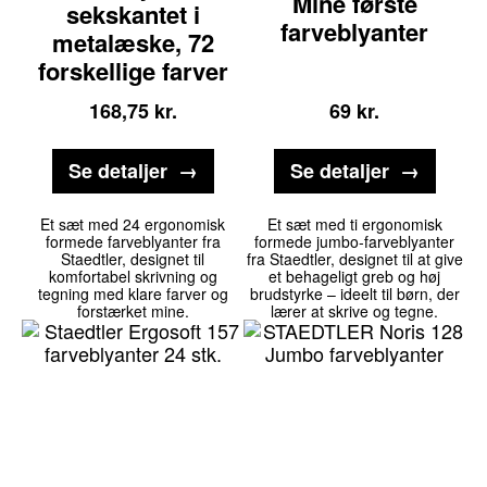
Mine første
sekskantet i
farveblyanter
metalæske, 72
forskellige farver
168,75
kr.
69
kr.
Se detaljer
Se detaljer
Et sæt med 24 ergonomisk
Et sæt med ti ergonomisk
formede farveblyanter fra
formede jumbo-farveblyanter
Staedtler, designet til
fra Staedtler, designet til at give
komfortabel skrivning og
et behageligt greb og høj
tegning med klare farver og
brudstyrke – ideelt til børn, der
forstærket mine.
lærer at skrive og tegne.