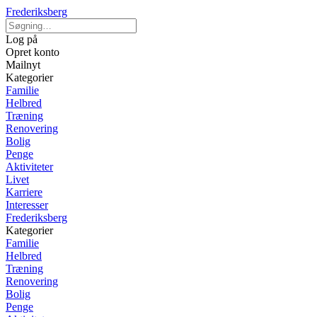
Frederiksberg
Log på
Opret konto
Mailnyt
Kategorier
Familie
Helbred
Træning
Renovering
Bolig
Penge
Aktiviteter
Livet
Karriere
Interesser
Frederiksberg
Kategorier
Familie
Helbred
Træning
Renovering
Bolig
Penge