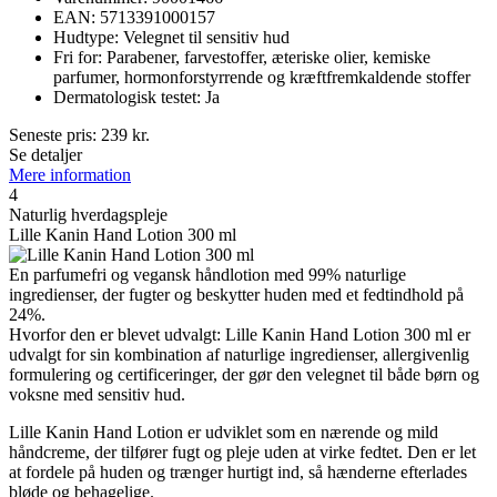
EAN: 5713391000157
Hudtype: Velegnet til sensitiv hud
Fri for: Parabener, farvestoffer, æteriske olier, kemiske
parfumer, hormonforstyrrende og kræftfremkaldende stoffer
Dermatologisk testet: Ja
Seneste pris:
239
kr.
Se detaljer
Mere information
4
Naturlig hverdagspleje
Lille Kanin Hand Lotion 300 ml
En parfumefri og vegansk håndlotion med 99% naturlige
ingredienser, der fugter og beskytter huden med et fedtindhold på
24%.
Hvorfor den er blevet udvalgt: Lille Kanin Hand Lotion 300 ml er
udvalgt for sin kombination af naturlige ingredienser, allergivenlig
formulering og certificeringer, der gør den velegnet til både børn og
voksne med sensitiv hud.
Lille Kanin Hand Lotion er udviklet som en nærende og mild
håndcreme, der tilfører fugt og pleje uden at virke fedtet. Den er let
at fordele på huden og trænger hurtigt ind, så hænderne efterlades
bløde og behagelige.