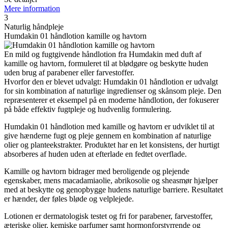
Mere information
3
Naturlig håndpleje
Humdakin 01 håndlotion kamille og havtorn
En mild og fugtgivende håndlotion fra Humdakin med duft af
kamille og havtorn, formuleret til at blødgøre og beskytte huden
uden brug af parabener eller farvestoffer.
Hvorfor den er blevet udvalgt: Humdakin 01 håndlotion er udvalgt
for sin kombination af naturlige ingredienser og skånsom pleje. Den
repræsenterer et eksempel på en moderne håndlotion, der fokuserer
på både effektiv fugtpleje og hudvenlig formulering.
Humdakin 01 håndlotion med kamille og havtorn er udviklet til at
give hænderne fugt og pleje gennem en kombination af naturlige
olier og planteekstrakter. Produktet har en let konsistens, der hurtigt
absorberes af huden uden at efterlade en fedtet overflade.
Kamille og havtorn bidrager med beroligende og plejende
egenskaber, mens macadamiaolie, abrikosolie og sheasmør hjælper
med at beskytte og genopbygge hudens naturlige barriere. Resultatet
er hænder, der føles bløde og velplejede.
Lotionen er dermatologisk testet og fri for parabener, farvestoffer,
æteriske olier, kemiske parfumer samt hormonforstyrrende og