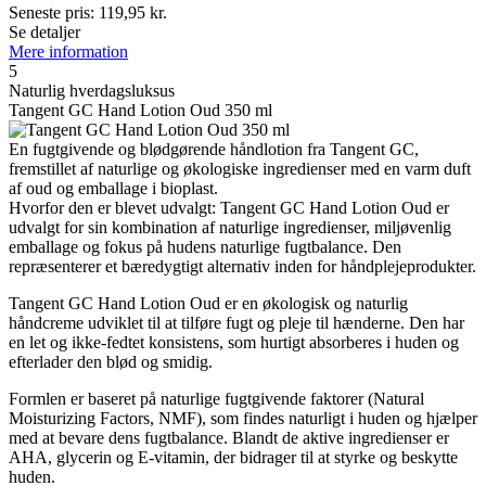
Seneste pris:
119,95
kr.
Se detaljer
Mere information
5
Naturlig hverdagsluksus
Tangent GC Hand Lotion Oud 350 ml
En fugtgivende og blødgørende håndlotion fra Tangent GC,
fremstillet af naturlige og økologiske ingredienser med en varm duft
af oud og emballage i bioplast.
Hvorfor den er blevet udvalgt: Tangent GC Hand Lotion Oud er
udvalgt for sin kombination af naturlige ingredienser, miljøvenlig
emballage og fokus på hudens naturlige fugtbalance. Den
repræsenterer et bæredygtigt alternativ inden for håndplejeprodukter.
Tangent GC Hand Lotion Oud er en økologisk og naturlig
håndcreme udviklet til at tilføre fugt og pleje til hænderne. Den har
en let og ikke-fedtet konsistens, som hurtigt absorberes i huden og
efterlader den blød og smidig.
Formlen er baseret på naturlige fugtgivende faktorer (Natural
Moisturizing Factors, NMF), som findes naturligt i huden og hjælper
med at bevare dens fugtbalance. Blandt de aktive ingredienser er
AHA, glycerin og E-vitamin, der bidrager til at styrke og beskytte
huden.