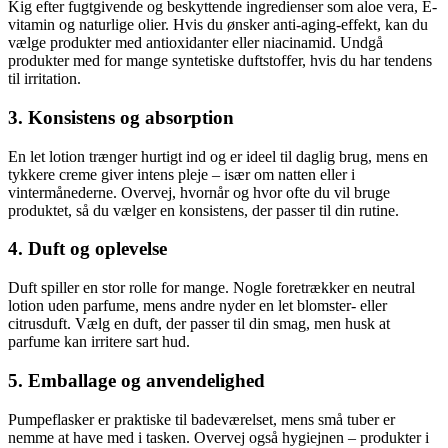
Kig efter fugtgivende og beskyttende ingredienser som aloe vera, E-
vitamin og naturlige olier. Hvis du ønsker anti-aging-effekt, kan du
vælge produkter med antioxidanter eller niacinamid. Undgå
produkter med for mange syntetiske duftstoffer, hvis du har tendens
til irritation.
3. Konsistens og absorption
En let lotion trænger hurtigt ind og er ideel til daglig brug, mens en
tykkere creme giver intens pleje – især om natten eller i
vintermånederne. Overvej, hvornår og hvor ofte du vil bruge
produktet, så du vælger en konsistens, der passer til din rutine.
4. Duft og oplevelse
Duft spiller en stor rolle for mange. Nogle foretrækker en neutral
lotion uden parfume, mens andre nyder en let blomster- eller
citrusduft. Vælg en duft, der passer til din smag, men husk at
parfume kan irritere sart hud.
5. Emballage og anvendelighed
Pumpeflasker er praktiske til badeværelset, mens små tuber er
nemme at have med i tasken. Overvej også hygiejnen – produkter i