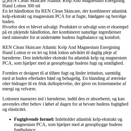
En let håndlotion fra REN Clean Skincare, der kombinerer atlantisk
kelp-ekstrakt og magnesium PCA for at fugte, blødgøre og berolige
huden.
Hvorfor den er blevet udvalgt: Produktet er udvalgt som et eksempel
på en plejende håndlotion, der kombinerer naturlige ingredienser
med mineraler for at understøtte hudens fugtbalance og komfort.
REN Clean Skincare Atlantic Kelp And Magnesium Energising
Hand Lotion er en let og frisk lotion udviklet til daglig pleje af
hænderne. Den indeholder ekstrakt fra atlantisk kelp og magnesium
PCA, som hjælper med at genopbygge hudens fugt og smidighed.
Formlen er designet til at tilføre fugt og lindre irritation, samtidig
med at huden efterlades blød og behagelig. En blanding af æteriske
olier bidrager til en frisk duftoplevelse, der giver en fornemmelse af
energi og velvære.
Lotionen masseres ind i hænderne, indtil den er absorberet, og kan
anvendes efter behov i løbet af dagen for at bevare hudens fugtighed
og elasticitet.
Fugtgivende formel:
Indeholder atlantisk kelp-ekstrakt og
magnesium PCA, som hjælper med at genopbygge hudens
fugtbalance.