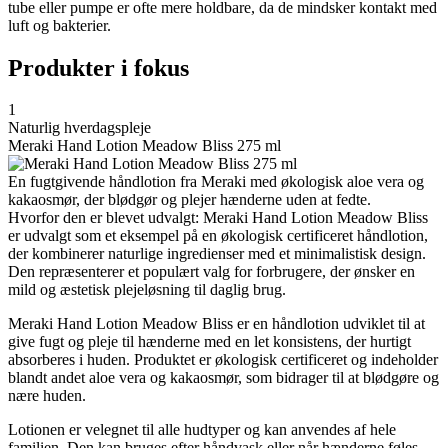
tube eller pumpe er ofte mere holdbare, da de mindsker kontakt med
luft og bakterier.
Produkter i fokus
1
Naturlig hverdagspleje
Meraki Hand Lotion Meadow Bliss 275 ml
En fugtgivende håndlotion fra Meraki med økologisk aloe vera og
kakaosmør, der blødgør og plejer hænderne uden at fedte.
Hvorfor den er blevet udvalgt: Meraki Hand Lotion Meadow Bliss
er udvalgt som et eksempel på en økologisk certificeret håndlotion,
der kombinerer naturlige ingredienser med et minimalistisk design.
Den repræsenterer et populært valg for forbrugere, der ønsker en
mild og æstetisk plejeløsning til daglig brug.
Meraki Hand Lotion Meadow Bliss er en håndlotion udviklet til at
give fugt og pleje til hænderne med en let konsistens, der hurtigt
absorberes i huden. Produktet er økologisk certificeret og indeholder
blandt andet aloe vera og kakaosmør, som bidrager til at blødgøre og
nære huden.
Lotionen er velegnet til alle hudtyper og kan anvendes af hele
familien. Den kan bruges efter håndvask eller når hænderne føles