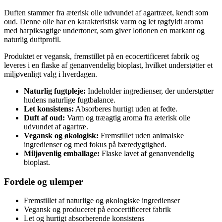
Duften stammer fra æterisk olie udvundet af agartræet, kendt som
oud. Denne olie har en karakteristisk varm og let røgfyldt aroma
med harpiksagtige undertoner, som giver lotionen en markant og
naturlig duftprofil.
Produktet er vegansk, fremstillet på en ecocertificeret fabrik og
leveres i en flaske af genanvendelig bioplast, hvilket understøtter et
miljøvenligt valg i hverdagen.
Naturlig fugtpleje:
Indeholder ingredienser, der understøtter
hudens naturlige fugtbalance.
Let konsistens:
Absorberes hurtigt uden at fedte.
Duft af oud:
Varm og træagtig aroma fra æterisk olie
udvundet af agartræ.
Vegansk og økologisk:
Fremstillet uden animalske
ingredienser og med fokus på bæredygtighed.
Miljøvenlig emballage:
Flaske lavet af genanvendelig
bioplast.
Fordele og ulemper
Fremstillet af naturlige og økologiske ingredienser
Vegansk og produceret på ecocertificeret fabrik
Let og hurtigt absorberende konsistens