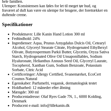
hele familien.
Ulemper: Konsistensen kan føles for let til meget tør hud, og
fraværet af duft kan være en ulempe for brugere, der foretrækker en
duftende creme.
Specifikationer
Produktnavn: Lille Kanin Hand Lotion 300 ml
Fedtindhold: 24%
Ingredienser: Aqua, Prunus Amygdalus Dulcis Oil, Cetearyl
Alcohol, Glyceryl Stearate Citrate, Hydrogenated Ethylhexyl
Olivate, Butyrospermum Parkii Butter, Glycerin, Oryza Sativa
Starch, Hydrogenated Olive Oil Unsaponifiables, Sodium
Hyaluronate, Helianthus Annuus Seed Oil, Glyceryl Laurate,
Tocopherol, Xanthan Gum, Sodium Benzoate, Potassium
Sorbate, Citric Acid
Certificeringer: Allergy Certified, Svanemærket, EcoCert
Cosmos Natural
Egenskaber: Parfumefri, vegansk, dermatologisk testet
Holdbarhed: 12 måneder efter åbning
Mængde: 300 ml
Producentadresse: Olaf Ryes Gade 7N, 1., 6000 Kolding,
Denmark
Producent e-mail: info@lillekanin.dk