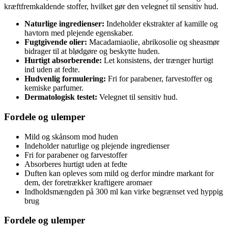
kræftfremkaldende stoffer, hvilket gør den velegnet til sensitiv hud.
Naturlige ingredienser:
Indeholder ekstrakter af kamille og
havtorn med plejende egenskaber.
Fugtgivende olier:
Macadamiaolie, abrikosolie og sheasmør
bidrager til at blødgøre og beskytte huden.
Hurtigt absorberende:
Let konsistens, der trænger hurtigt
ind uden at fedte.
Hudvenlig formulering:
Fri for parabener, farvestoffer og
kemiske parfumer.
Dermatologisk testet:
Velegnet til sensitiv hud.
Fordele og ulemper
Mild og skånsom mod huden
Indeholder naturlige og plejende ingredienser
Fri for parabener og farvestoffer
Absorberes hurtigt uden at fedte
Duften kan opleves som mild og derfor mindre markant for
dem, der foretrækker kraftigere aromaer
Indholdsmængden på 300 ml kan virke begrænset ved hyppig
brug
Fordele og ulemper