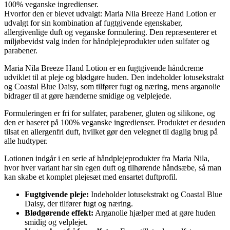
100% veganske ingredienser.
Hvorfor den er blevet udvalgt: Maria Nila Breeze Hand Lotion er
udvalgt for sin kombination af fugtgivende egenskaber,
allergivenlige duft og veganske formulering. Den repræsenterer et
miljøbevidst valg inden for håndplejeprodukter uden sulfater og
parabener.
Maria Nila Breeze Hand Lotion er en fugtgivende håndcreme
udviklet til at pleje og blødgøre huden. Den indeholder lotusekstrakt
og Coastal Blue Daisy, som tilfører fugt og næring, mens arganolie
bidrager til at gøre hænderne smidige og velplejede.
Formuleringen er fri for sulfater, parabener, gluten og silikone, og
den er baseret på 100% veganske ingredienser. Produktet er desuden
tilsat en allergenfri duft, hvilket gør den velegnet til daglig brug på
alle hudtyper.
Lotionen indgår i en serie af håndplejeprodukter fra Maria Nila,
hvor hver variant har sin egen duft og tilhørende håndsæbe, så man
kan skabe et komplet plejesæt med ensartet duftprofil.
Fugtgivende pleje:
Indeholder lotusekstrakt og Coastal Blue
Daisy, der tilfører fugt og næring.
Blødgørende effekt:
Arganolie hjælper med at gøre huden
smidig og velplejet.