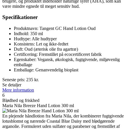
brugere, og produktet indeholder naturlige syrer (AHA), som kan
være mindre egnede til meget sensitiv hud.
Specifikationer
Produktnavn: Tangent GC Hand Lotion Oud
Indhold: 350 ml
Hudtype: Alle hudtyper
Konsistens: Let og ikke-fedtet
Duft: Oud (æterisk olie fra agartræ)
Certificering: Fremstillet på ecocertificeret fabrik
Egenskaber: Vegansk, økologisk, fugtgivende, miljøvenlig
emballage
Emballage: Genanvendelig bioplast
Seneste pris:
235
kr.
Se detaljer
Mere information
6
Blødhed og friskhed
Maria Nila Breeze Hand Lotion 300 ml
En plejende håndlotion fra Maria Nila, der kombinerer fugtgivende
lotusblomst og nærende Coastal Blue Daisy med blødgørende
arganolie. Formuleret uden sulfater og parabener og fremstillet af